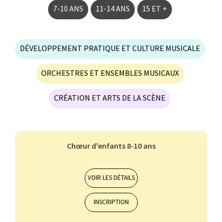
7-10 ANS
11-14 ANS
15 ET +
DÉVELOPPEMENT PRATIQUE ET CULTURE MUSICALE
ORCHESTRES ET ENSEMBLES MUSICAUX
CRÉATION ET ARTS DE LA SCÈNE
Chœur d'enfants 8-10 ans
Orchestres et ensembles musicaux
7-10 ans
PIANO SUZUKI
VOIR LES DÉTAILS
INSCRIPTION
ALTO
BASSON
BATTERIE
CHANT CLASSIQUE
CLARINETTE