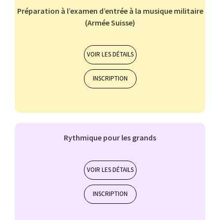
Préparation à l’examen d’entrée à la musique militaire
(Armée Suisse)
Musique de chambre
15 et +
VOIR LES DÉTAILS
INSCRIPTION
BASSON
BATTERIE
CLARINETTE
COR
FLÛTE TRAVERSIÈRE
Rythmique pour les grands
Création et arts de la scène
11-14 ans
15 et +
VOIR LES DÉTAILS
INSCRIPTION
ALTO
BASSON
BATTERIE
CHANT CLASSIQUE
CLARINETTE