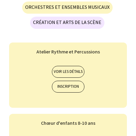
ORCHESTRES ET ENSEMBLES MUSICAUX
CRÉATION ET ARTS DE LA SCÈNE
Atelier Rythme et Percussions
Orchestres et ensembles musicaux
7-10 ans
11-14 ans
VOIR LES DÉTAILS
INSCRIPTION
ALTO
BASSON
BATTERIE
CHANT CLASSIQUE
CLARINETTE
Chœur d'enfants 8-10 ans
Orchestres et ensembles musicaux
7-10 ans