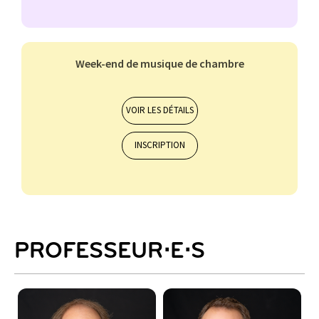
Week-end de musique de chambre
Orchestres et ensembles musicaux
11-14 ans
15 et +
VOIR LES DÉTAILS
INSCRIPTION
ALTO
BASSON
CHANT CLASSIQUE
CLARINETTE
CLAVECIN
PROFESSEUR⋅E⋅S