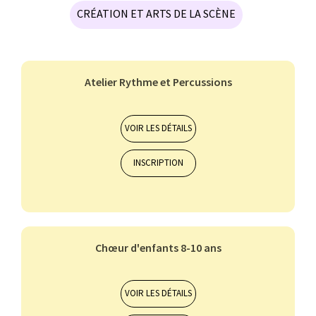
CRÉATION ET ARTS DE LA SCÈNE
Atelier Rythme et Percussions
Orchestres et ensembles musicaux
7-10 ans
11-14 ans
VOIR LES DÉTAILS
INSCRIPTION
ALTO
BASSON
BATTERIE
CHANT CLASSIQUE
CLARINETTE
Chœur d'enfants 8-10 ans
Orchestres et ensembles musicaux
7-10 ans
VOIR LES DÉTAILS