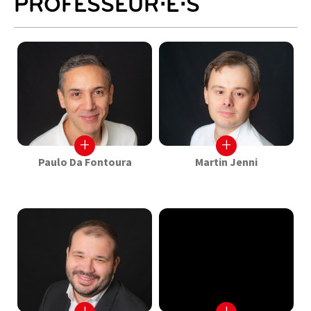
PROFESSEUR⋅E⋅S
+
+
Paulo Da Fontoura
Martin Jenni