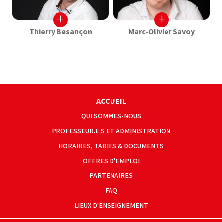
+
+
Thierry Besançon
Marc-Olivier Savoy
ACCUEIL
QUI SOMMES-NOUS
PROFESSEUR.E.S ET ADMINISTRATION
HORAIRES, TARIFS & DOCUMENTS
OFFRES D'EMPLOI
PARTENAIRES
FAQ
LIEUX D'ENSEIGNEMENT