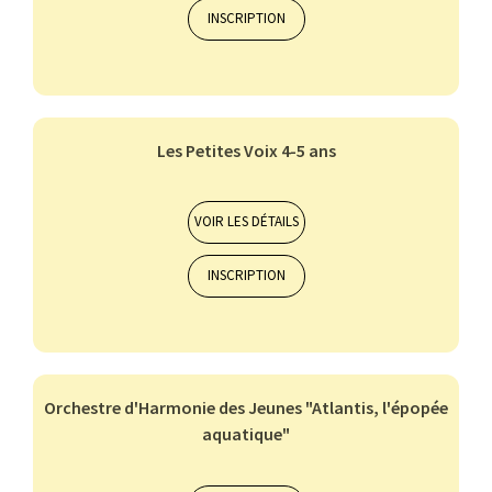
INSCRIPTION
ALTO
BASSON
BATTERIE
CHANT CLASSIQUE
CLARINETTE
Les Petites Voix 4-5 ans
Orchestres et ensembles musicaux
7-10 ans
VOIR LES DÉTAILS
INSCRIPTION
ALTO
BASSON
BATTERIE
CHANT CLASSIQUE
CLARINETTE
Orchestre d'Harmonie des Jeunes "Atlantis, l'épopée
aquatique"
Orchestres et ensembles musicaux
11-14 ans
15 et +