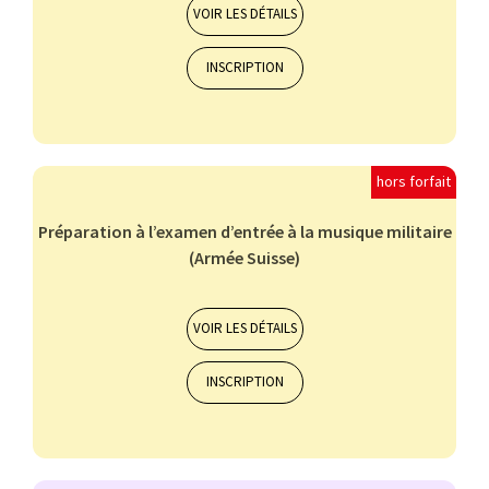
VOIR LES DÉTAILS
INSCRIPTION
BASSON
BATTERIE
CLARINETTE
COR
FLÛTE À BEC
hors forfait
Préparation à l’examen d’entrée à la musique militaire
(Armée Suisse)
Musique de chambre
15 et +
VOIR LES DÉTAILS
INSCRIPTION
BASSON
BATTERIE
CLARINETTE
COR
FLÛTE TRAVERSIÈRE