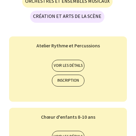
ORCHESTRES ET ENSEMBLES MUSICAUX
CRÉATION ET ARTS DE LA SCÈNE
Atelier Rythme et Percussions
Orchestres et ensembles musicaux
7-10 ans
11-14 ans
VOIR LES DÉTAILS
INSCRIPTION
ALTO
BASSON
BATTERIE
CHANT CLASSIQUE
CLARINETTE
APPRENDRE ET JOUER
Chœur d'enfants 8-10 ans
DE LA BATTERIE
Orchestres et ensembles musicaux
7-10 ans