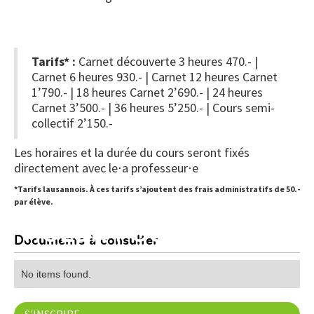
Tarifs* :
Carnet découverte 3 heures 470.- |
Carnet 6 heures 930.- | Carnet 12 heures Carnet
1’790.- | 18 heures Carnet 2’690.- | 24 heures
Carnet 3’500.- | 36 heures 5’250.- | Cours semi-
collectif 2’150.-
Les horaires et la durée du cours seront fixés
directement avec le⋅a professeur⋅e
*Tarifs lausannois. À ces tarifs s’ajoutent des frais administratifs de 50.-
par élève.
VIOLON POUR ADULTES
Documents à consulter
No items found.