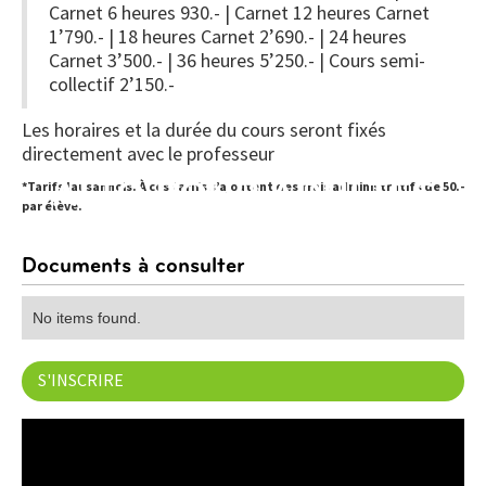
Carnet 6 heures 930.- | Carnet 12 heures Carnet
1’790.- | 18 heures Carnet 2’690.- | 24 heures
Carnet 3’500.- | 36 heures 5’250.- | Cours semi-
collectif 2’150.-
Les horaires et la durée du cours seront fixés
directement avec le professeur
ALTO POUR ADULTES
*Tarifs lausannois. À ces tarifs s’ajoutent des frais administratifs de 50.-
par élève.
Documents à consulter
No items found.
S'INSCRIRE