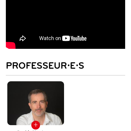
PROFESSEUR⋅E⋅S
+