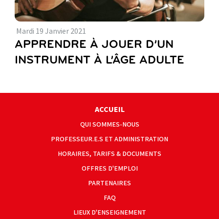
Mardi
19
Janvier
2021
APPRENDRE À JOUER D’UN
INSTRUMENT À L’ÂGE ADULTE
ACCUEIL
QUI SOMMES-NOUS
PROFESSEUR.E.S ET ADMINISTRATION
HORAIRES, TARIFS & DOCUMENTS
OFFRES D'EMPLOI
PARTENAIRES
FAQ
LIEUX D'ENSEIGNEMENT