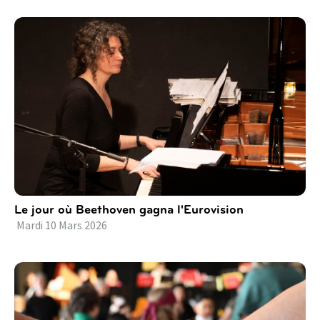
Le jour où Beethoven gagna l'Eurovision
Mardi
10
Mars
2026