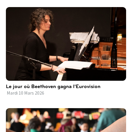
Le jour où Beethoven gagna l'Eurovision
Mardi
10
Mars
2026