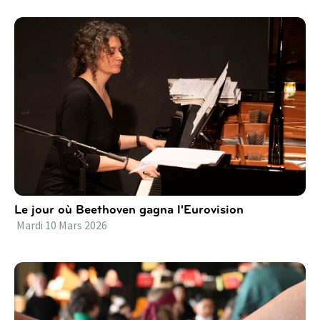
Le jour où Beethoven gagna l'Eurovision
Mardi
10
Mars
2026