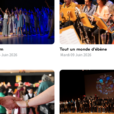
om
Tout un monde d'ébène
5
Juin
2026
Mardi
09
Juin
2026