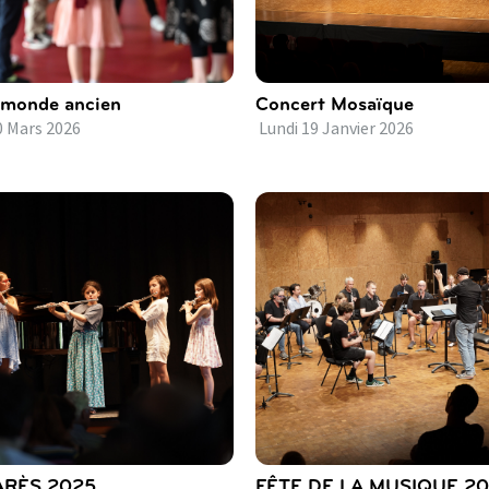
 monde ancien
Concert Mosaïque
0
Mars
2026
Lundi
19
Janvier
2026
RÈS 2025
FÊTE DE LA MUSIQUE 2