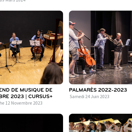
09
Mars
2024
ND DE MUSIQUE DE
PALMARÈS 2022-2023
RE 2023 | CURSUS+
Samedi
24
Juin
2023
he
12
Novembre
2023