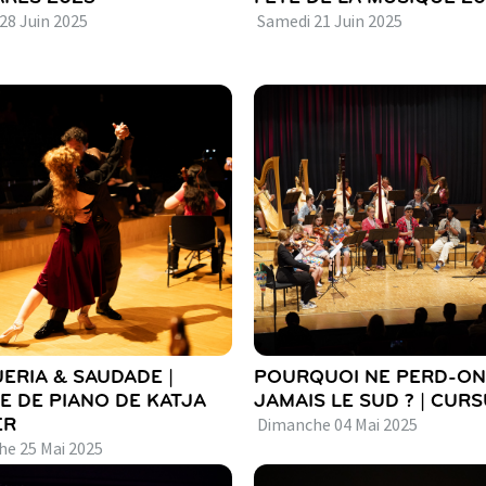
28
Juin
2025
Samedi
21
Juin
2025
ERIA & SAUDADE |
POURQUOI NE PERD-ON
E DE PIANO DE KATJA
JAMAIS LE SUD ? | CUR
ER
Dimanche
04
Mai
2025
he
25
Mai
2025