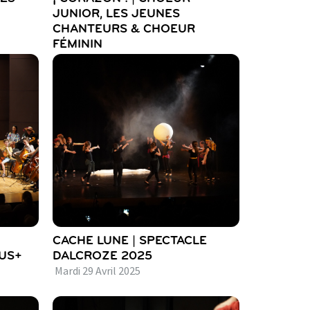
JUNIOR, LES JEUNES
CHANTEURS & CHOEUR
FÉMININ
Mardi
17
Juin
2025
CACHE LUNE | SPECTACLE
SUS+
DALCROZE 2025
Mardi
29
Avril
2025