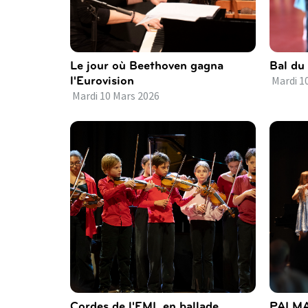
Le jour où Beethoven gagna
Bal du
l'Eurovision
Mardi
1
Mardi
10
Mars
2026
Cordes de l'EML en ballade
PALMA