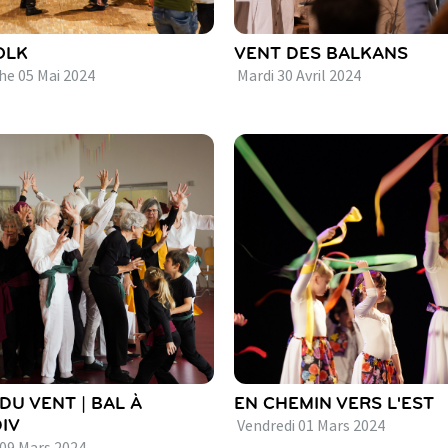
OLK
VENT DES BALKANS
he
05
Mai
2024
Mardi
30
Avril
2024
DU VENT | BAL À
EN CHEMIN VERS L'EST
IV
Vendredi
01
Mars
2024