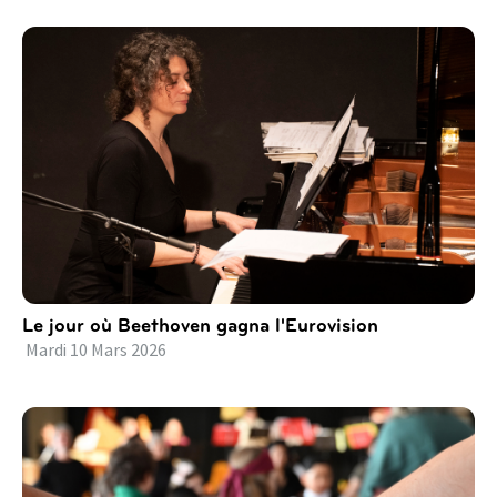
Le jour où Beethoven gagna l'Eurovision
Mardi
10
Mars
2026