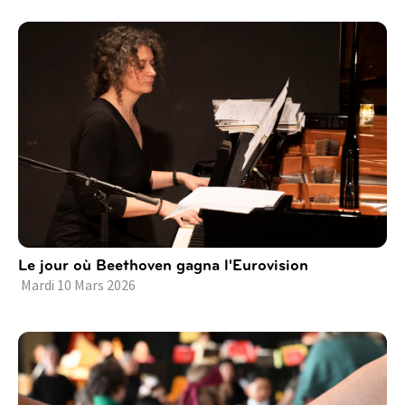
Le jour où Beethoven gagna l'Eurovision
Mardi
10
Mars
2026