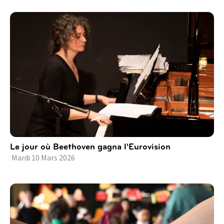
Le jour où Beethoven gagna l'Eurovision
Mardi
10
Mars
2026