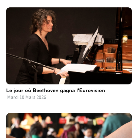
Le jour où Beethoven gagna l'Eurovision
Mardi
10
Mars
2026